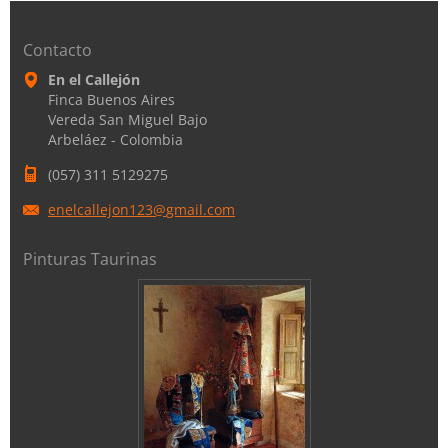
Contacto
En el Callejón
Finca Buenos Aires
Vereda San Miguel Bajo
Arbeláez - Colombia
(057) 311 5129275
enelcall
ejon123@
gmail.co
m
Pinturas Taurinas