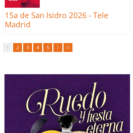
15a de San Isidro 2026 - Tele
Madrid
1
2
3
4
5