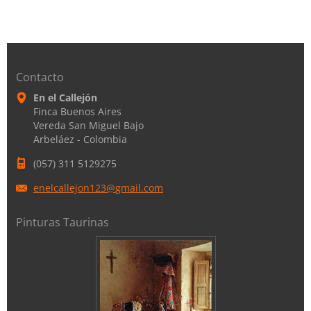
Contacto
En el Callejón
Finca Buenos Aires
Vereda San Miguel Bajo
Arbeláez - Colombia
(057) 311 5129275
enelcall
ejon123@
gmail.co
m
Pinturas Taurinas