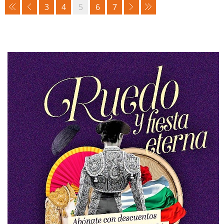
3
4
5
6
7