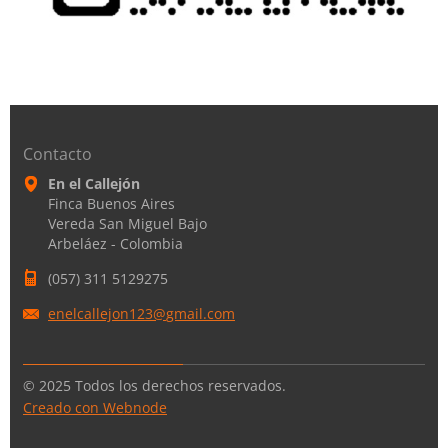
Contacto
En el Callejón
Finca Buenos Aires
Vereda San Miguel Bajo
Arbeláez - Colombia
(057) 311 5129275
enelcall
ejon123@
gmail.co
m
© 2025 Todos los derechos reservados.
Creado con Webnode