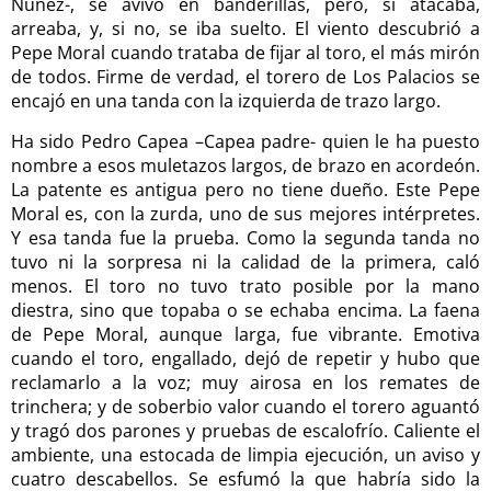
Núñez-, se avivó en banderillas, pero, si atacaba,
arreaba, y, si no, se iba suelto. El viento descubrió a
Pepe Moral cuando trataba de fijar al toro, el más mirón
de todos. Firme de verdad, el torero de Los Palacios se
encajó en una tanda con la izquierda de trazo largo.
Ha sido Pedro Capea –Capea padre- quien le ha puesto
nombre a esos muletazos largos, de brazo en acordeón.
La patente es antigua pero no tiene dueño. Este Pepe
Moral es, con la zurda, uno de sus mejores intérpretes.
Y esa tanda fue la prueba. Como la segunda tanda no
tuvo ni la sorpresa ni la calidad de la primera, caló
menos. El toro no tuvo trato posible por la mano
diestra, sino que topaba o se echaba encima. La faena
de Pepe Moral, aunque larga, fue vibrante. Emotiva
cuando el toro, engallado, dejó de repetir y hubo que
reclamarlo a la voz; muy airosa en los remates de
trinchera; y de soberbio valor cuando el torero aguantó
y tragó dos parones y pruebas de escalofrío. Caliente el
ambiente, una estocada de limpia ejecución, un aviso y
cuatro descabellos. Se esfumó la que habría sido la