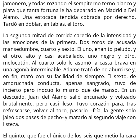
jamonero, y todas rozando el sempiterno terno blanco y
plata que tanta fortuna le ha deparado en Madrid a Del
Álamo. Una estocada tendida cobrada por derecho.
Tardó en doblar, en tablas, el toro.
La segunda mitad de corrida careció de la intensidad y
las emociones de la primera. Dos toros de acusada
mansedumbre, cuarto y sexto. El uno, enanito peludo, y
el otro, alto y casi acaballado, uno negro y otro,
melocotón. Al cuarto solo le asomó la casta brava en
una agonía interminable. Adame trató de no aburrirse y,
en fin, mató con su facilidad de siempre. El sexto, de
amoruchada conducta, apenas sangrado, tuvo de
incierto pero inocuo lo mismo que de manso. En un
descuido, Juan del Álamo salió encunado y volteado
brutalmente, pero casi ileso. Tuvo corazón para, tras
refrescarse, volver al toro, pasarlo –fría, la gente solo
jaleó dos pases de pecho- y matarlo al segundo viaje con
listeza.
El quinto, que fue el único de los seis que metió la cara