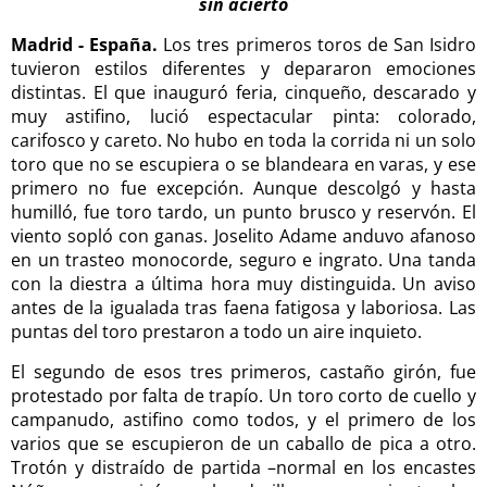
sin acierto
Madrid - España.
Los tres primeros toros de San Isidro
tuvieron estilos diferentes y depararon emociones
distintas. El que inauguró feria, cinqueño, descarado y
muy astifino, lució espectacular pinta: colorado,
carifosco y careto. No hubo en toda la corrida ni un solo
toro que no se escupiera o se blandeara en varas, y ese
primero no fue excepción. Aunque descolgó y hasta
humilló, fue toro tardo, un punto brusco y reservón. El
viento sopló con ganas. Joselito Adame anduvo afanoso
en un trasteo monocorde, seguro e ingrato. Una tanda
con la diestra a última hora muy distinguida. Un aviso
antes de la igualada tras faena fatigosa y laboriosa. Las
puntas del toro prestaron a todo un aire inquieto.
El segundo de esos tres primeros, castaño girón, fue
protestado por falta de trapío. Un toro corto de cuello y
campanudo, astifino como todos, y el primero de los
varios que se escupieron de un caballo de pica a otro.
Trotón y distraído de partida –normal en los encastes