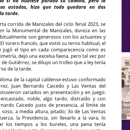
mo si no hubiese parado su camino, pero la
nos astados, hizo que todo quedara en dos
la tarde.
ta corrida de Manizales del ciclo ferial 2023, se
 en la Monumental de Manizales, dureza en las
abitualmente son generosos con los actuantes y
l torero francés, que vistió su terno habitual, el
se jugó el tipo en cada comparecencia como es
imetría, dejo una excelsa faena, pero tal vez por
 de Gutiérrez, se diluyo un trofeo que a ley tenía
rso de la tarde.
última de la capital caldense estuvo conformado
rrez, Juan Bernardo Caicedo y Las Ventas del
stuvieron variados en presentación y en juego:
encastado, noble, algo tardo, distraído y con
nardo Caicedo justo de presencia, al límite de
o, soso, a media altura, pitado; 3o de Las Ventas
erza, la Presidencia, sin llevarlo a la vara, lo
ar los tiempos a los bureles, una pena tenía