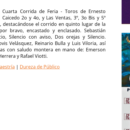
 Cuarta Corrida de Feria - Toros de Ernesto
 Caicedo 2o y 4o, y Las Ventas, 3º, 3o Bis y 5º
, destacándose el corrido en quinto lugar de la
por bravo, encastado y enclasado. Sebastián
encio, Silencio con aviso, Dos orejas y Silencio.
s Velásquez, Reinario Bulla y Luis Viloria, así
las con saludo montera en mano de: Emerson
rrera y Rafael Viotti.
aestría
|
Dureza de Público