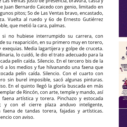
 Las Ventas justo de presencia, bravura, casta y
 de Juan Bernardo Caicedo con genio, limitado en
lgunos pitos; 5o de Las Ventas bravo, encastado,
rza. Vuelta al ruedo y 6o de Ernesto Gutiérrez
oble, que metió la cara, palmas.
 si no hubiese interrumpido su carrera, con
de su reaparición, en su primero muy en torero,
y exequias. Media lagartijera y golpe de cruceta.
inaria, lo cuidó, le dio el trato adecuado para la
ada pelín caída. Silencio. En el tercero bis de la
vó a los medios y fue hilvanando una faena que
ocada pelín caída. Silencio. Con el cuarto con
ero sin burel imposible, sacó algunas pinturas.
iso. En el quinto llegó la gloría buscada en más
jemplar de Rincón, con arte, temple y mando, así
faena artística y torera. Pinchazo y estocada
; y con el cierre plaza anduvo inteligente,
 faena de tandas torera, fajadas y artísticas.
lencio con aviso.