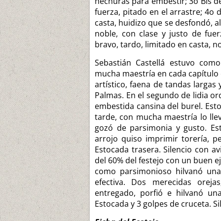
hechuras para embestir; 3o Bis de
fuerza, pitado en el arrastre; 4o
casta, huidizo que se desfondó, a
noble, con clase y justo de fue
bravo, tardo, limitado en casta, n
Sebastián Castellá estuvo como
mucha maestría en cada capítulo 
artístico, faena de tandas largas 
Palmas. En el segundo de lidia ord
embestida cansina del burel. Estoc
tarde, con mucha maestría lo lle
gozó de parsimonia y gusto. Est
arrojo quiso imprimir torería, p
Estocada trasera. Silencio con av
del 60% del festejo con un buen e
como parsimonioso hilvanó una 
efectiva. Dos merecidas orejas
entregado, porfió e hilvanó una
Estocada y 3 golpes de cruceta. Si