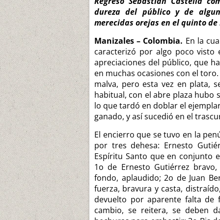
Regresó Sebastián Castellá co
dureza del público y de algu
merecidas orejas en el quinto de 
Manizales – Colombia.
En la cuar
caracterizó por algo poco visto
apreciaciones del público, que h
en muchas ocasiones con el toro. E
malva, pero esta vez en plata, 
habitual, con el abre plaza hubo s
lo que tardó en doblar el ejemplar
ganado, y así sucedió en el trascu
El encierro que se tuvo en la pen
por tres dehesa: Ernesto Gutié
Espíritu Santo que en conjunto e
1o de Ernesto Gutiérrez bravo, 
fondo, aplaudido; 2o de Juan Ber
fuerza, bravura y casta, distraíd
devuelto por aparente falta de fu
cambio, se reitera, se deben d