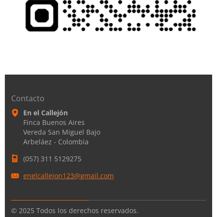
Contacto
En el Callejón
Finca Buenos Aires
Vereda San Miguel Bajo
Arbeláez - Colombia
(057) 311 5129275
enelcall
ejon123@
gmail.co
m
© 2025 Todos los derechos reservados.