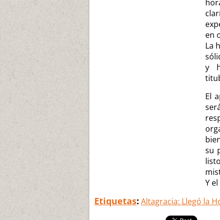
hor
cla
exp
en 
La 
sóli
y h
titu
El 
ser
res
org
bie
su 
lis
mist
Y el
Etiquetas
:
Altagracia: Llegó la H