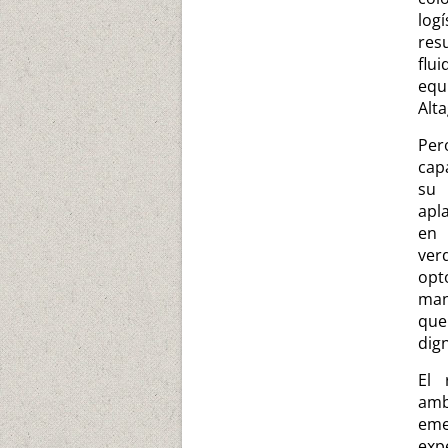
log
res
flu
equ
Alta
Per
cap
su
apl
en 
verd
opt
man
que
dign
El 
amb
eme
exp