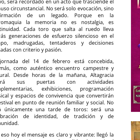
vo, será recordado en un acto que trasciende el
auso circunstancial. No será solo evocación, sino
afirmación de un legado. Porque en la
romaquia la memoria no es nostalgia, es
tinuidad. Cada toro que salta al ruedo lleva
rás generaciones de esfuerzo silencioso en el
po, madrugadas, tentaderos y decisiones
adas con criterio y pasión.
jornada del 14 de febrero está concebida,
más, como auténtico encuentro campestre y
tural. Desde horas de la mañana, Altagracia
rirá sus puertas con actividades
plementarias, exhibiciones, programación
ical y espacios de convivencia que convertirán
estival en punto de reunión familiar y social. No
á únicamente una tarde de toros: será una
ebración de identidad, de tradición y de
unidad.
 eso hoy el mensaje es claro y vibrante: llegó la