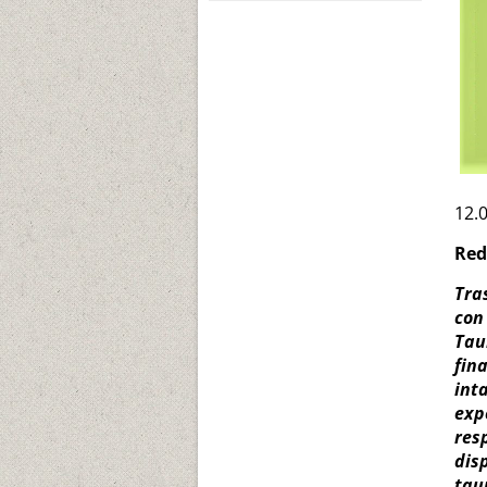
12.
Red
Tra
con
Tau
fin
int
exp
res
dis
tau