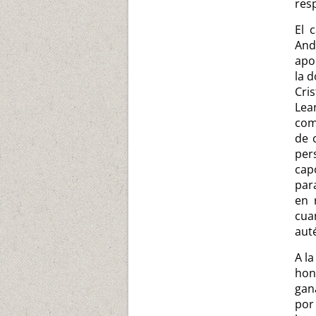
res
El 
And
apo
la 
Cri
Lea
com
de 
per
cap
para
en 
cua
auté
A l
hon
gan
por