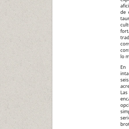
afic
de 
tau
cul
for
tr
co
con
lo m
En 
inta
sei
acr
Las
enc
opc
sim
ser
bro