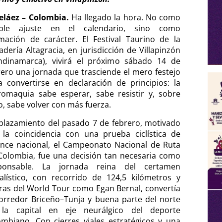
eláez – Colombia.
Ha llegado la hora. No como
ple ajuste en el calendario, sino como
rmación de carácter. El Festival Taurino de la
adería Altagracia, en jurisdicción de Villapinzón
ndinamarca), vivirá el próximo sábado 14 de
rero una jornada que trasciende el mero festejo
a convertirse en declaración de principios: la
romaquia sabe esperar, sabe resistir y, sobre
o, sabe volver con más fuerza.
aplazamiento del pasado 7 de febrero, motivado
 la coincidencia con una prueba ciclística de
ance nacional, el Campeonato Nacional de Ruta
Colombia, fue una decisión tan necesaria como
ponsable. La jornada reina del certamen
alístico, con recorrido de 124,5 kilómetros y
uras del World Tour como Egan Bernal, convertía
corredor Briceño–Tunja y buena parte del norte
la capital en eje neurálgico del deporte
ombiano. Con cierres viales estratégicos y una