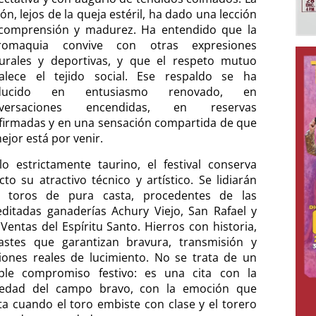
ión, lejos de la queja estéril, ha dado una lección
comprensión y madurez. Ha entendido que la
romaquia convive con otras expresiones
turales y deportivas, y que el respeto mutuo
talece el tejido social. Ese respaldo se ha
aducido en entusiasmo renovado, en
nversaciones encendidas, en reservas
firmadas y en una sensación compartida de que
ejor está por venir.
lo estrictamente taurino, el festival conserva
cto su atractivo técnico y artístico. Se lidiarán
s toros de pura casta, procedentes de las
editadas ganaderías Achury Viejo, San Rafael y
 Ventas del Espíritu Santo. Hierros con historia,
astes que garantizan bravura, transmisión y
iones reales de lucimiento. No se trata de un
ple compromiso festivo: es una cita con la
iedad del campo bravo, con la emoción que
ta cuando el toro embiste con clase y el torero