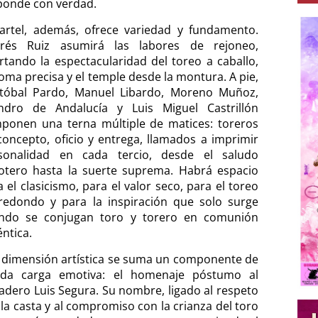
ponde con verdad.
cartel, además, ofrece variedad y fundamento.
rés Ruiz asumirá las labores de rejoneo,
rtando la espectacularidad del toreo a caballo,
doma precisa y el temple desde la montura. A pie,
stóbal Pardo, Manuel Libardo, Moreno Muñoz,
ndro de Andalucía y Luis Miguel Castrillón
ponen una terna múltiple de matices: toreros
concepto, oficio y entrega, llamados a imprimir
sonalidad en cada tercio, desde el saludo
otero hasta la suerte suprema. Habrá espacio
 el clasicismo, para el valor seco, para el toreo
redondo y para la inspiración que solo surge
ndo se conjugan toro y torero en comunión
ntica.
a dimensión artística se suma un componente de
da carga emotiva: el homenaje póstumo al
adero Luis Segura. Su nombre, ligado al respeto
 la casta y al compromiso con la crianza del toro