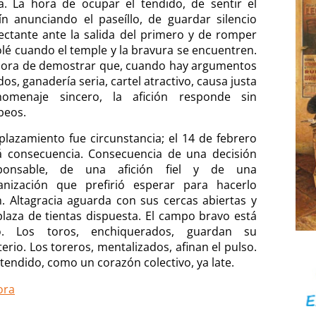
a. La hora de ocupar el tendido, de sentir el
rín anunciando el paseíllo, de guardar silencio
ectante ante la salida del primero y de romper
olé cuando el temple y la bravura se encuentren.
hora de demostrar que, cuando hay argumentos
dos, ganadería seria, cartel atractivo, causa justa
omenaje sincero, la afición responde sin
beos.
aplazamiento fue circunstancia; el 14 de febrero
á consecuencia. Consecuencia de una decisión
ponsable, de una afición fiel y de una
anización que prefirió esperar para hacerlo
n. Altagracia aguarda con sus cercas abiertas y
plaza de tientas dispuesta. El campo bravo está
to. Los toros, enchiquerados, guardan su
erio. Los toreros, mentalizados, afinan el pulso.
 tendido, como un corazón colectivo, ya late.
ora