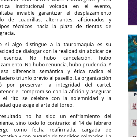
ística institucional volcada en el evento,
ultaba inviable garantizar el desplazamiento
ido de cuadrillas, alternantes, aficionados y
ipos técnicos hacia la plaza de tientas de
gracia.
o si algo distingue a la tauromaquia es su
acidad de dialogar con la realidad sin abdicar de
 esencia. No hubo cancelación, hubo
azamiento. No hubo renuncia, hubo prudencia. Y
esa diferencia semántica y ética radica el
adero triunfo previo al paseíllo. La organización
ó por preservar la integridad del cartel,
tener el compromiso con la afición y asegurar
 el rito se celebre con la solemnidad y la
idad que exige el arte del toreo.
resultado no ha sido un enfriamiento del
iente, sino todo lo contrario: el 14 de febrero
rge como fecha reafirmada, cargada de
ectativa y con augurio de tendidos colmados. La