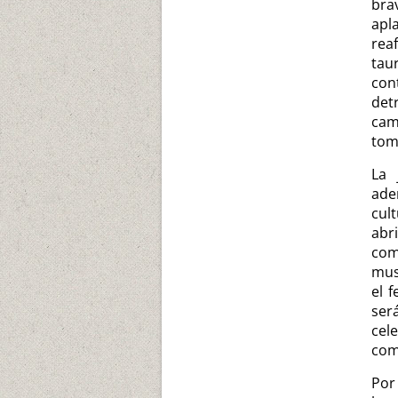
bra
apl
re
tau
con
det
cam
tom
La 
ade
cul
ab
com
mus
el f
ser
cel
com
Por