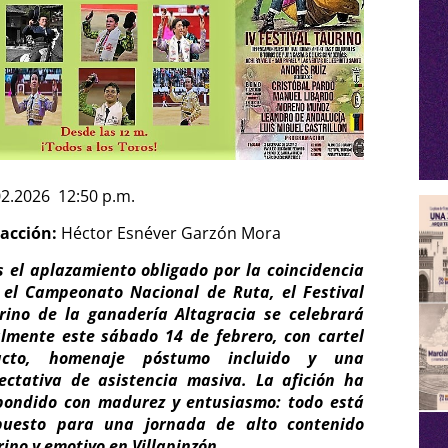
02.2026 12:50 p.m.
acción:
Héctor Esnéver Garzón Mora
s el aplazamiento obligado por la coincidencia
 el Campeonato Nacional de Ruta, el Festival
rino de la ganadería Altagracia se celebrará
almente este sábado 14 de febrero, con cartel
acto, homenaje póstumo incluido y una
ectativa de asistencia masiva. La afición ha
pondido con madurez y entusiasmo: todo está
puesto para una jornada de alto contenido
rino y emotivo en Villapinzón.