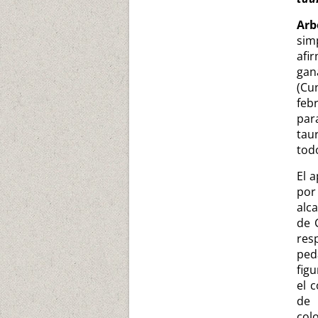
Arb
sim
afi
gan
(Cu
feb
par
tau
tod
El 
por
alc
de 
res
ped
fig
el 
de 
col