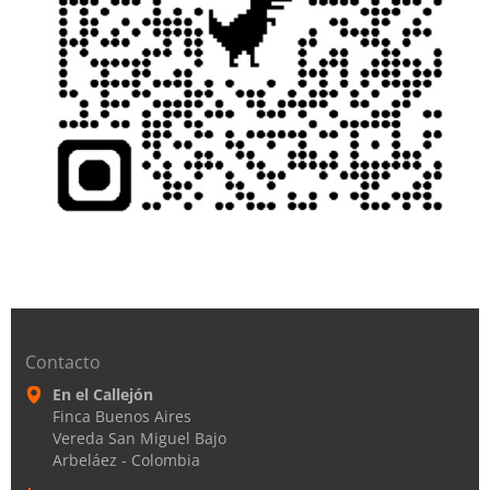
Contacto
En el Callejón
Finca Buenos Aires
Vereda San Miguel Bajo
Arbeláez - Colombia