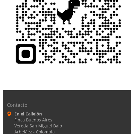
Contacto
En el Callejón
Finca Buenos Aires
Vereda San Miguel Bajo
Arbeláez - Colombia