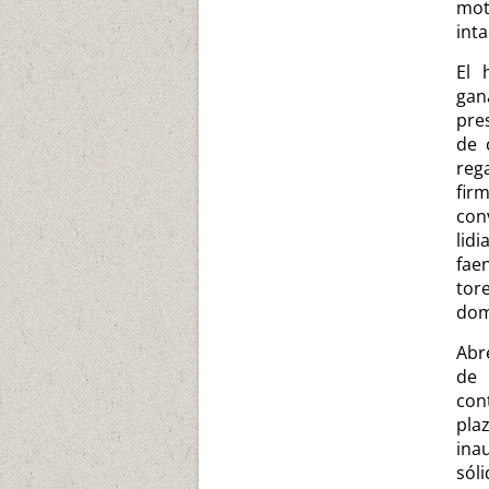
mot
inta
El 
gan
pre
de 
reg
fir
con
lid
fae
tor
dom
Abr
de
con
plaz
ina
sól