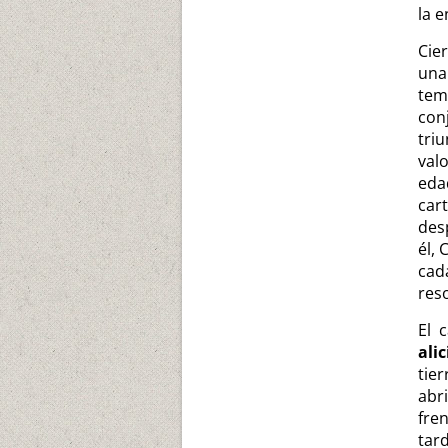
la e
Cier
una
tem
con
tri
val
eda
car
des
él,
cad
res
El 
ali
tie
abr
fre
tar