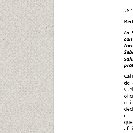
26.
Red
La 
con
tor
Seb
sal
pro
Cal
de 
vue
ofi
más
dec
con
que
afi