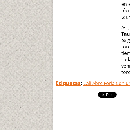
en 
téc
taur
Así
Tau
exig
tor
tie
cad
ven
tor
Etiquetas
:
Cali Abre Feria Con u