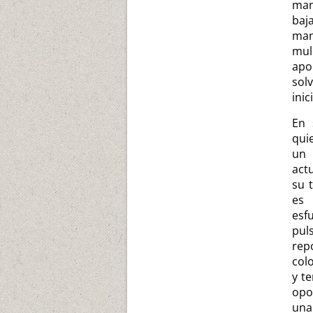
man
baj
man
mul
apo
sol
inic
En 
qui
un 
act
su 
es 
esf
pul
rep
col
y t
opo
una