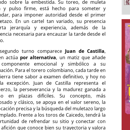
do sobre la embestida. Su toreo, de muleta
a y pulso firme, está hecho para someter y
dar, para imponer autoridad desde el primer
etazo. En un cartel tan variado, su presencia
rta jerarquía y experiencia, además de la
vencia necesaria para encauzar la tarde desde el
io.
segundo turno comparece
Juan de Castilla
,
en actúa
por alternativa
, un matiz que añade
componente emocional y simbólico a su
uación. Para el torero colombiano, cada tarde en
tierra tiene sabor a examen definitivo, y hoy no
la excepción. Juan de Castilla representa el
uerzo, la perseverancia y la madurez ganada a
so en plazas difíciles. Su concepto, más
osado y clásico, se apoya en el valor sereno, la
ocación precisa y la búsqueda del muletazo largo
emplado. Frente a los toros de Caicedo, tendrá la
rtunidad de refrendar su sitio y conectar con
 afición que conoce bien su trayectoria y valora