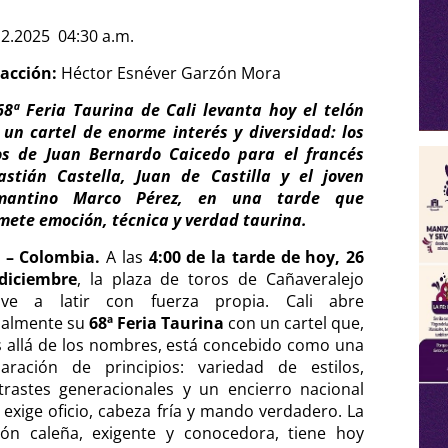
12.2025 04:30 a.m.
acción:
Héctor Esnéver Garzón Mora
68ª Feria Taurina de Cali levanta hoy el telón
 un cartel de enorme interés y diversidad: los
os de Juan Bernardo Caicedo para el francés
astián Castella, Juan de Castilla y el joven
mantino Marco Pérez, en una tarde que
mete emoción, técnica y verdad taurina.
i – Colombia.
A las
4:00 de la tarde de hoy, 26
diciembre
, la plaza de toros de Cañaveralejo
lve a latir con fuerza propia. Cali abre
cialmente su
68ª Feria Taurina
con un cartel que,
 allá de los nombres, está concebido como una
laración de principios: variedad de estilos,
trastes generacionales y un encierro nacional
 exige oficio, cabeza fría y mando verdadero. La
ción caleña, exigente y conocedora, tiene hoy