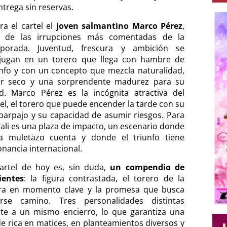
ntrega sin reservas.
ra el cartel el
joven salmantino Marco Pérez
,
 de las irrupciones más comentadas de la
porada. Juventud, frescura y ambición se
jugan en un torero que llega con hambre de
unfo y con un concepto que mezcla naturalidad,
or seco y una sorprendente madurez para su
d. Marco Pérez es la incógnita atractiva del
tel, el torero que puede encender la tarde con su
parpajo y su capacidad de asumir riesgos. Para
 Cali es una plaza de impacto, un escenario donde
a muletazo cuenta y donde el triunfo tiene
onancia internacional.
cartel de hoy es, sin duda,
un compendio de
cientes
: la figura contrastada, el torero de la
rra en momento clave y la promesa que busca
irse camino. Tres personalidades distintas
nte a un mismo encierro, lo que garantiza una
de rica en matices, en planteamientos diversos y