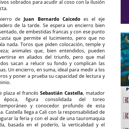
ivos sobrados para acudir al coso con la ilusión
cta.
hierro de
Juan Bernardo Caicedo
es el eje
adero de la tarde. Se espera un encierro bien
sentado, de embestidas francas y con ese punto
casta que permite el lucimiento, pero que no
ala nada. Toros que piden colocación, temple y
meza; animales que, bien entendidos, pueden
vertirse en aliados del triunfo, pero que mal
iados sacan a relucir su fondo y complican las
nas. Un encierro, en suma, ideal para medir a los
eros y poner a prueba su capacidad de lectura y
inio.
e plaza el francés
Sebastián Castella
, matador
 época, figura consolidada del toreo
temporáneo y conocedor profundo de esta
a. Castella llega a Cali con la responsabilidad de
ugurar la feria y con el aval de una tauromaquia
ida, basada en el poderío, la verticalidad y el