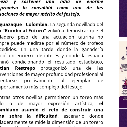
rmeza y sostener una lidia de enorme
mpromiso lo consolidó como una de las
uaciones de mayor mérito del festejo.
guazaque - Colombia.
La segunda novillada del
lo
"Rumbo al Futuro"
volvió a demostrar que el
dadero peso de una actuación taurina no
mpre puede medirse por el número de trofeos
cedidos. En una tarde donde la ganadería
eció un encierro de interés y donde la espada
minó condicionando el resultado estadístico,
stian Restrepo
protagonizó una de las
ervenciones de mayor profundidad profesional al
frentarse precisamente al ejemplar de
portamiento más complejo del festejo.
ntras otros novillos permitieron un toreo más
ido o de mayor expresión artística,
el
ombiano asumió el reto de construir una
na sobre la dificultad
, escenario donde
daderamente se mide la dimensión de un torero