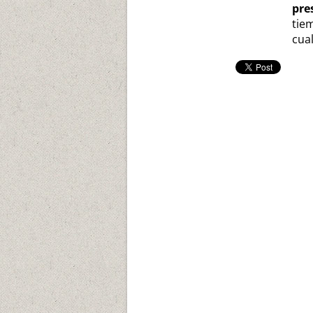
pre
tie
cua