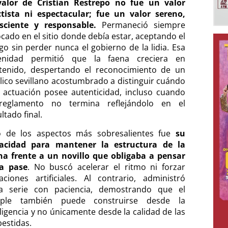
valor de Cristian Restrepo no fue un valor
ctista ni espectacular; fue un valor sereno,
sciente y responsable.
Permaneció siempre
ocado en el sitio donde debía estar, aceptando el
sgo sin perder nunca el gobierno de la lidia. Esa
enidad permitió que la faena creciera en
tenido, despertando el reconocimiento de un
lico sevillano acostumbrado a distinguir cuándo
 actuación posee autenticidad, incluso cuando
reglamento no termina reflejándolo en el
ltado final.
 de los aspectos más sobresalientes fue
su
acidad para mantener la estructura de la
na frente a un novillo que obligaba a pensar
a pase
. No buscó acelerar el ritmo ni forzar
uaciones artificiales. Al contrario, administró
a serie con paciencia, demostrando que el
ple también puede construirse desde la
eligencia y no únicamente desde la calidad de las
estidas.