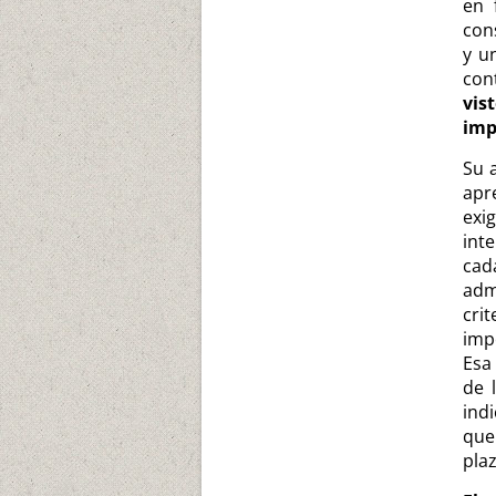
en 
con
y u
con
vi
imp
Su 
apr
exi
int
cad
adm
cri
imp
Esa
de 
ind
que
plaz