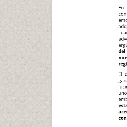
En
con
emo
adq
cua
adv
arg
del
muy
regi
El 
gan
luc
uno
emb
est
ace
con