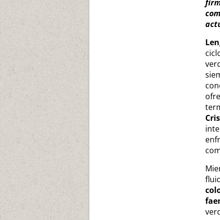
fi
co
act
Len
cic
ver
sie
con
ofr
ter
Cri
int
en
com
Mie
flu
col
fae
ver