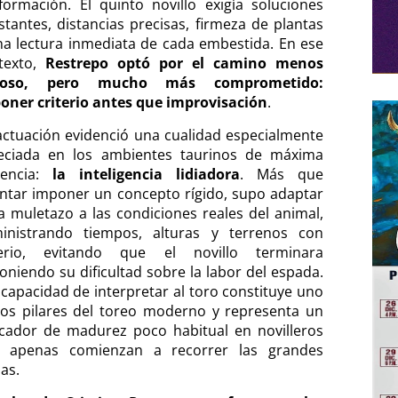
formación. El quinto novillo exigía soluciones
stantes, distancias precisas, firmeza de plantas
na lectura inmediata de cada embestida. En ese
texto,
Restrepo optó por el camino menos
stoso, pero mucho más comprometido:
oner criterio antes que improvisación
.
actuación evidenció una cualidad especialmente
eciada en los ambientes taurinos de máxima
gencia:
la inteligencia lidiadora
. Más que
entar imponer un concepto rígido, supo adaptar
a muletazo a las condiciones reales del animal,
inistrando tiempos, alturas y terrenos con
terio, evitando que el novillo terminara
oniendo su dificultad sobre la labor del espada.
 capacidad de interpretar al toro constituye uno
los pilares del toreo moderno y representa un
icador de madurez poco habitual en novilleros
 apenas comienzan a recorrer las grandes
as.