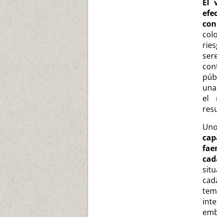
El 
efe
con
col
rie
ser
con
púb
una
el 
resu
Uno
cap
fae
cad
sit
cad
tem
int
emb