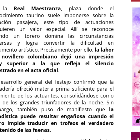
 la
Real Maestranza
, plaza donde el
ocimiento taurino suele imponerse sobre la
ción pasajera, este tipo de actuaciones
uieren un valor especial. Allí se reconoce
ndo un torero domina las circunstancias
ersas y logra convertir la dificultad en
umento artístico. Precisamente por ello,
la labor
 novillero colombiano dejó una impresión
 superior a la que refleja el silencio
strado en el acta oficial
.
desarrollo general del festejo confirmó que la
adería ofreció materia prima suficiente para el
imiento de los actuantes, consolidándose como
 de los grandes triunfadores de la noche. Sin
argo, también puso de manifiesto que
la
adística puede resultar engañosa cuando el
ro impide traducir en trofeos el verdadero
tenido de las faenas
.