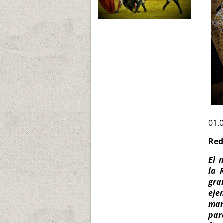
01.
Red
El 
la 
gra
eje
mar
par