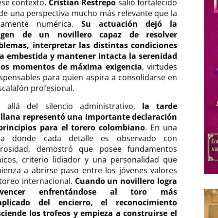
ese contexto,
Cristian Restrepo
salió fortalecido
de una perspectiva mucho más relevante que la
ramente numérica.
Su actuación dejó la
gen de un novillero capaz de resolver
blemas, interpretar las distintas condiciones
la embestida y mantener intacta la serenidad
los momentos de máxima exigencia
, virtudes
ispensables para quien aspira a consolidarse en
scalafón profesional.
 allá del silencio administrativo,
la tarde
illana representó una importante declaración
principios para el torero colombiano
. En una
za donde cada detalle es observado con
urosidad, demostró que posee fundamentos
nicos, criterio lidiador y una personalidad que
ienza a abrirse paso entre los jóvenes valores
 toreo internacional.
Cuando un novillero logra
nvencer enfrentándose al toro más
plicado del encierro, el reconocimiento
sciende los trofeos y empieza a construirse el