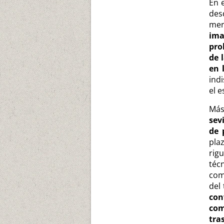
En 
des
me
ima
pro
de 
en 
ind
el e
Más
sev
de 
pla
rig
téc
com
del
co
com
tra