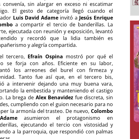
 convenía, sin alargar en exceso ni escatimar
tigo. El gesto de categoría llegó cuando el
tador
Luis David Adame
invitó a
Jesús Enrique
lombo
a compartir el tercio de banderillas. La
rte, ejecutada con reunión y exposición, levantó
tendido y recordó que la lidia también es
pañerismo y alegría compartida.
el tercero,
Efraín Ospina
mostró por qué el
cio se forja con años. Eficiente en su labor,
antó los arreones del burel con firmeza y
enidad. Tanto fue así que, en el tercero bis,
vió a intervenir dejando una muy buena vara,
ortando la embestida y manteniendo el castigo
to. La brega de
Alex Benavidez
fue discreta, sin
rdes, cumpliendo con el guion necesario para no
per la armonía del trasteo. De nuevo,
Colombo
Adame
asumieron el protagonismo en
derillas, ejecutando el tercio con vistosidad y
gando a la parroquia, que respondió con palmas
eras.