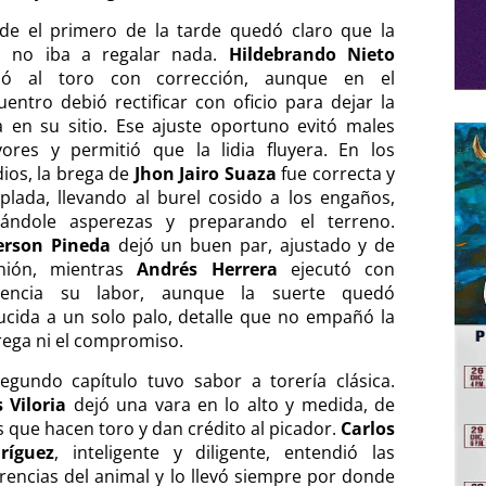
de el primero de la tarde quedó claro que la
ia no iba a regalar nada.
Hildebrando Nieto
ó al toro con corrección, aunque en el
uentro debió rectificar con oficio para dejar la
a en su sitio. Ese ajuste oportuno evitó males
ores y permitió que la lidia fluyera. En los
ios, la brega de
Jhon Jairo Suaza
fue correcta y
plada, llevando al burel cosido a los engaños,
tándole asperezas y preparando el terreno.
rson Pineda
dejó un buen par, ajustado y de
nión, mientras
Andrés Herrera
ejecutó con
vencia su labor, aunque la suerte quedó
ucida a un solo palo, detalle que no empañó la
rega ni el compromiso.
segundo capítulo tuvo sabor a torería clásica.
s Viloria
dejó una vara en lo alto y medida, de
s que hacen toro y dan crédito al picador.
Carlos
ríguez
, inteligente y diligente, entendió las
rencias del animal y lo llevó siempre por donde