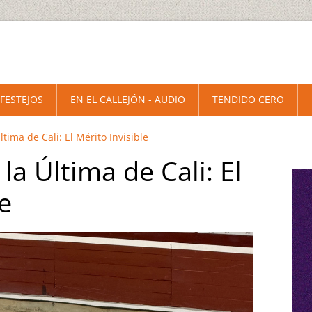
 FESTEJOS
EN EL CALLEJÓN - AUDIO
TENDIDO CERO
tima de Cali: El Mérito Invisible
la Última de Cali: El
e