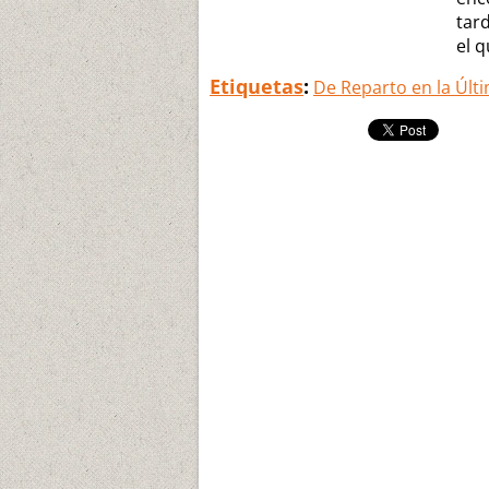
tar
el q
Etiquetas
:
De Reparto en la Últim