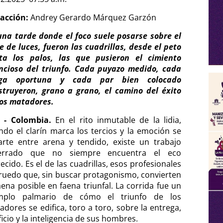
acción:
Andrey Gerardo Márquez Garzón
una tarde donde el foco suele posarse sobre el
je de luces, fueron las cuadrillas, desde el peto
ta los palos, las que pusieron el cimiento
encioso del triunfo. Cada puyazo medido, cada
ega oportuna y cada par bien colocado
struyeron, grano a grano, el camino del éxito
los matadores.
i - Colombia.
En el rito inmutable de la lidia,
ndo el clarín marca los tercios y la emoción se
arte entre arena y tendido, existe un trabajo
errado que no siempre encuentra el eco
cido. Es el de las cuadrillas, esos profesionales
 ruedo que, sin buscar protagonismo, convierten
aena posible en faena triunfal. La corrida fue un
mplo palmario de cómo el triunfo de los
adores se edifica, toro a toro, sobre la entrega,
ficio y la inteligencia de sus hombres.