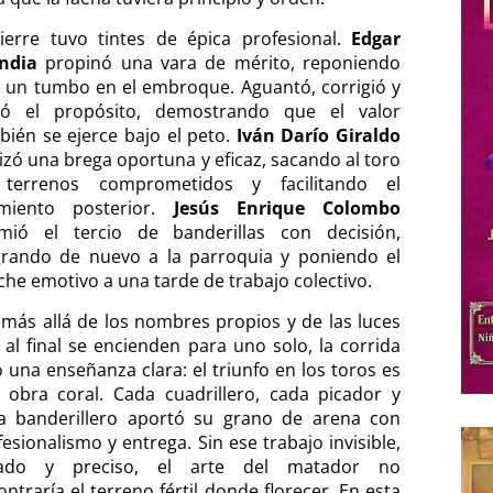
cierre tuvo tintes de épica profesional.
Edgar
ndia
propinó una vara de mérito, reponiendo
s un tumbo en el embroque. Aguantó, corrigió y
ró el propósito, demostrando que el valor
bién se ejerce bajo el peto.
Iván Darío Giraldo
lizó una brega oportuna y eficaz, sacando al toro
terrenos comprometidos y facilitando el
imiento posterior.
Jesús Enrique Colombo
mió el tercio de banderillas con decisión,
grando de nuevo a la parroquia y poniendo el
che emotivo a una tarde de trabajo colectivo.
, más allá de los nombres propios y de las luces
 al final se encienden para uno solo, la corrida
ó una enseñanza clara: el triunfo en los toros es
 obra coral. Cada cuadrillero, cada picador y
a banderillero aportó su grano de arena con
esionalismo y entrega. Sin ese trabajo invisible,
lado y preciso, el arte del matador no
ntraría el terreno fértil donde florecer. En esta