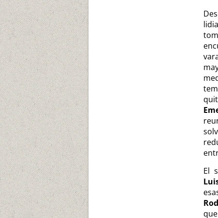
Des
lid
tom
enc
var
may
med
tem
qui
Eme
reu
sol
red
ent
El 
Lui
esa
Rod
que