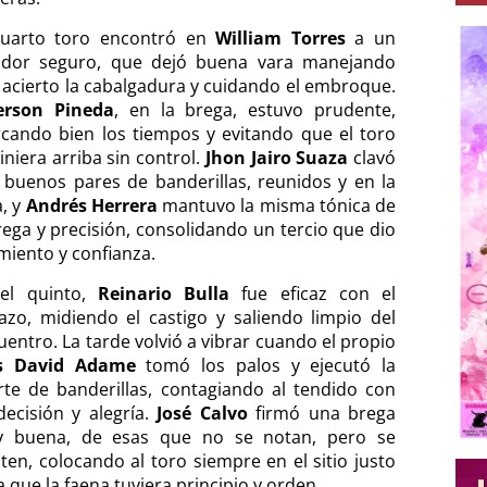
cuarto toro encontró en
William Torres
a un
ador seguro, que dejó buena vara manejando
 acierto la cabalgadura y cuidando el embroque.
rson Pineda
, en la brega, estuvo prudente,
cando bien los tiempos y evitando que el toro
iniera arriba sin control.
Jhon Jairo Suaza
clavó
 buenos pares de banderillas, reunidos y en la
a, y
Andrés Herrera
mantuvo la misma tónica de
rega y precisión, consolidando un tercio que dio
imiento y confianza.
el quinto,
Reinario Bulla
fue eficaz con el
azo, midiendo el castigo y saliendo limpio del
uentro. La tarde volvió a vibrar cuando el propio
s David Adame
tomó los palos y ejecutó la
rte de banderillas, contagiando al tendido con
decisión y alegría.
José Calvo
firmó una brega
 buena, de esas que no se notan, pero se
nten, colocando al toro siempre en el sitio justo
 que la faena tuviera principio y orden.