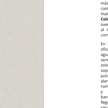
más
cas
ma
Co
sue
al 
com
En 
ofi
agu
ser
vol
sop
jus
ala
rom
y
ban
lle
sinc