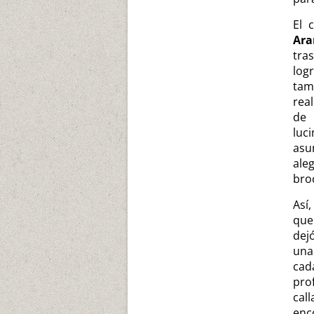
El 
Ara
tra
log
tam
rea
de 
luc
asu
ale
bro
Así
que
dej
una
cad
prof
cal
enco