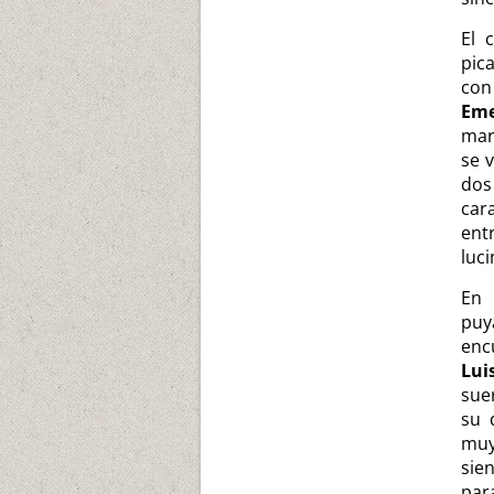
El 
pic
con
Eme
mar
se v
dos
car
ent
luc
En 
puy
enc
Lui
sue
su 
muy
sie
para