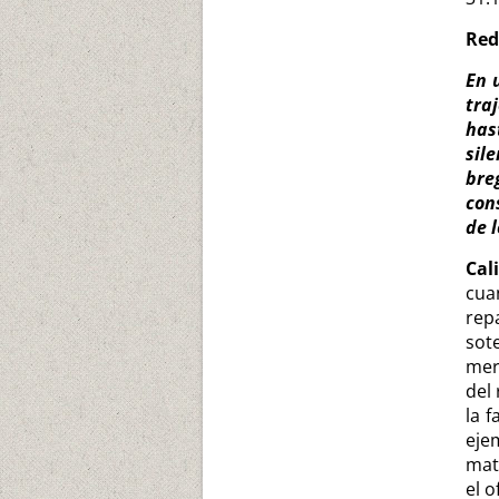
Red
En 
tra
has
sil
br
con
de 
Cal
cua
rep
sot
mere
del
la f
eje
mat
el o