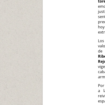
tor
em
jus
sen
pre
hoy
ext
Los
valo
de 
Rib
Rej
vig
cab
armo
Por
a 
rei
esp