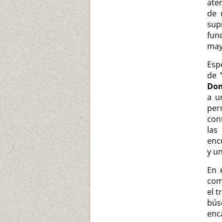
ate
de 
sup
fun
may
Esp
de
Do
a u
per
con
las
enc
y un
En 
co
el t
bú
enc