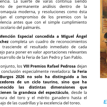
gencia. La suerte de varas continúa siendo
eto de permanente análisis dentro de la
romaquia moderna, y resoluciones como ésta
lejan el compromiso de los premios con la
elencia antes que con el simple cumplimiento
tocolario del palmarés.
Mención Especial concedida a Miguel Ángel
chez
completa un cuadro de reconocimientos
 trasciende el resultado inmediato de cada
tejo para poner en valor aportaciones relevantes
esarrollo de la Feria de San Pedro y San Pablo.
conjunto, los
VIII Premios Rafael Pedrosa
dejan
 conclusión especialmente reveladora:
la Feria
Burgos 2026 no solo ha distinguido a los
cedores de un ciclo taurino, sino que ha
onocido las distintas dimensiones que
tienen la grandeza del espectáculo
, desde la
vura del toro y el mérito ganadero hasta el
ajo de las cuadrillas y la excelencia del toreo.