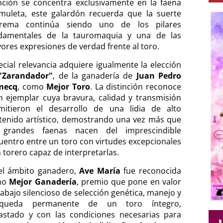
nción se concentra exclusivamente en la faena
muleta, este galardón recuerda que la suerte
rema continúa siendo uno de los pilares
damentales de la tauromaquia y una de las
ores expresiones de verdad frente al toro.
ecial relevancia adquiere igualmente la elección
"Zarandador"
, de la ganadería de
Juan Pedro
mecq
, como
Mejor Toro
. La distinción reconoce
n ejemplar cuya bravura, calidad y transmisión
mitieron el desarrollo de una lidia de alto
tenido artístico, demostrando una vez más que
 grandes faenas nacen del imprescindible
uentro entre un toro con virtudes excepcionales
 torero capaz de interpretarlas.
el ámbito ganadero,
Ave María
fue reconocida
mo
Mejor Ganadería
, premio que pone en valor
rabajo silencioso de selección genética, manejo y
squeda permanente de un toro íntegro,
astado y con las condiciones necesarias para