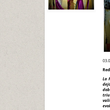
03.
Red
La 
dej
dob
tri
val
evo