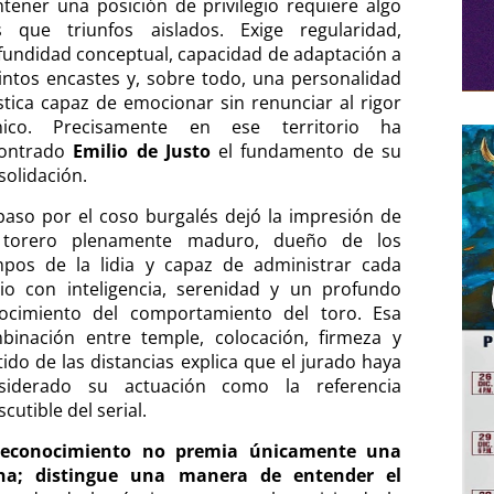
tener una posición de privilegio requiere algo
 que triunfos aislados. Exige regularidad,
fundidad conceptual, capacidad de adaptación a
tintos encastes y, sobre todo, una personalidad
ística capaz de emocionar sin renunciar al rigor
nico. Precisamente en ese territorio ha
ontrado
Emilio de Justo
el fundamento de su
solidación.
paso por el coso burgalés dejó la impresión de
torero plenamente maduro, dueño de los
mpos de la lidia y capaz de administrar cada
cio con inteligencia, serenidad y un profundo
ocimiento del comportamiento del toro. Esa
binación entre temple, colocación, firmeza y
tido de las distancias explica que el jurado haya
siderado su actuación como la referencia
scutible del serial.
reconocimiento no premia únicamente una
na; distingue una manera de entender el