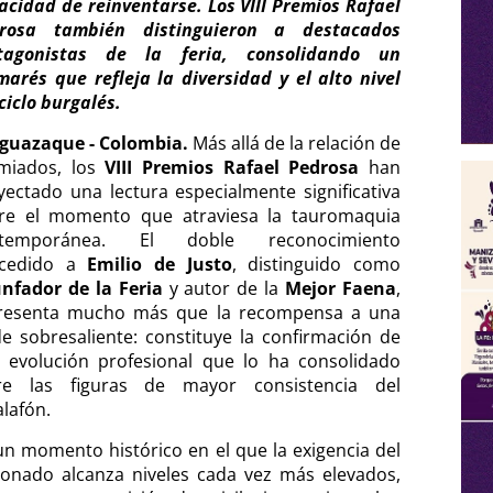
acidad de reinventarse. Los VIII Premios Rafael
rosa también distinguieron a destacados
tagonistas de la feria, consolidando un
marés que refleja la diversidad y el alto nivel
ciclo burgalés.
guazaque - Colombia.
Más allá de la relación de
miados, los
VIII Premios Rafael Pedrosa
han
yectado una lectura especialmente significativa
re el momento que atraviesa la tauromaquia
ntemporánea. El doble reconocimiento
cedido a
Emilio de Justo
, distinguido como
unfador de la Feria
y autor de la
Mejor Faena
,
resenta mucho más que la recompensa a una
de sobresaliente: constituye la confirmación de
 evolución profesional que lo ha consolidado
re las figuras de mayor consistencia del
alafón.
un momento histórico en el que la exigencia del
cionado alcanza niveles cada vez más elevados,