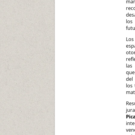
man
re
des
los
futu
Los
esp
oto
ref
las
que
del
los
mat
Res
jur
Pic
int
ven