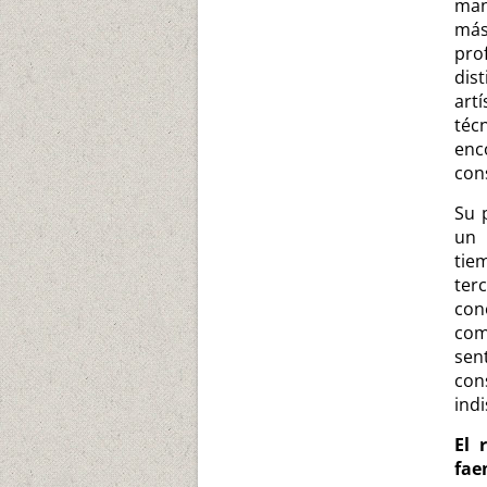
man
más
pro
dis
art
téc
enc
con
Su 
un 
tie
ter
con
com
sen
con
indi
El 
fae