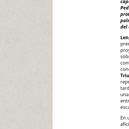
cap
Ped
pro
pal
del 
Len
pre
pro
sob
co
con
Tri
rep
tar
una
ent
esc
En 
afi