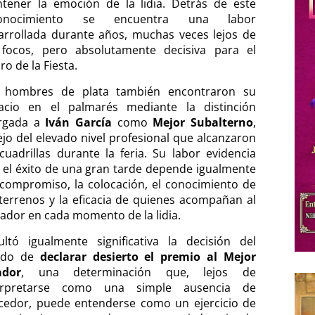
tener la emoción de la lidia. Detrás de este
conocimiento se encuentra una labor
arrollada durante años, muchas veces lejos de
 focos, pero absolutamente decisiva para el
ro de la Fiesta.
 hombres de plata también encontraron su
acio en el palmarés mediante la distinción
rgada a
Iván García
como
Mejor Subalterno
,
lejo del elevado nivel profesional que alcanzaron
 cuadrillas durante la feria. Su labor evidencia
 el éxito de una gran tarde depende igualmente
 compromiso, la colocación, el conocimiento de
 terrenos y la eficacia de quienes acompañan al
ador en cada momento de la lidia.
ultó igualmente significativa la decisión del
ado de
declarar desierto el premio al Mejor
ador
, una determinación que, lejos de
erpretarse como una simple ausencia de
cedor, puede entenderse como un ejercicio de