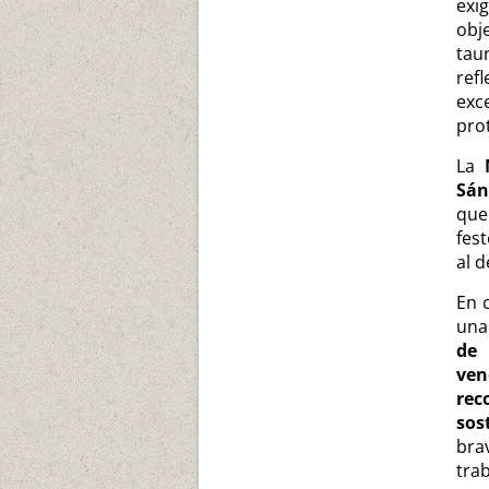
exi
obj
tau
ref
exc
pro
La
Sán
que
fes
al d
En 
una
de 
ven
rec
sos
bra
trab