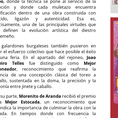
eo
, donde la técnica se pone al servicio de la
oción y donde cada muletazo encuentra
tificación dentro de una obra construida con
tido, ligazón y autenticidad. Esa es,
cisamente, una de las principales virtudes que
 definen la evolución artística del diestro
remeño.
 galardones burgaleses también pusieron en
r el esfuerzo colectivo que hace posible el éxito
una feria. En el apartado del rejoneo,
Joao
eiro Telles
fue distinguido como
Mejor
oneador
, reconocimiento que reafirma la
encia de una concepción clásica del toreo a
allo, sustentada en la doma, la precisión y la
nía entre jinete y caballo.
 su parte,
Morenito de Aranda
recibió el premio
la
Mejor Estocada
, un reconocimiento que
vindica la importancia de culminar la obra con la
ada. En tiempos donde con frecuencia la