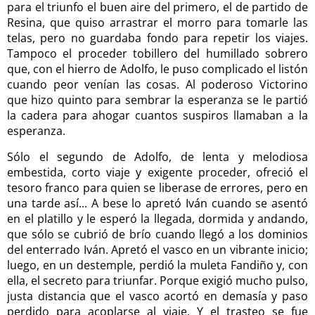
para el triunfo el buen aire del primero, el de partido de
Resina, que quiso arrastrar el morro para tomarle las
telas, pero no guardaba fondo para repetir los viajes.
Tampoco el proceder tobillero del humillado sobrero
que, con el hierro de Adolfo, le puso complicado el listón
cuando peor venían las cosas. Al poderoso Victorino
que hizo quinto para sembrar la esperanza se le partió
la cadera para ahogar cuantos suspiros llamaban a la
esperanza.
Sólo el segundo de Adolfo, de lenta y melodiosa
embestida, corto viaje y exigente proceder, ofreció el
tesoro franco para quien se liberase de errores, pero en
una tarde así... A bese lo apretó Iván cuando se asentó
en el platillo y le esperó la llegada, dormida y andando,
que sólo se cubrió de brío cuando llegó a los dominios
del enterrado Iván. Apretó el vasco en un vibrante inicio;
luego, en un destemple, perdió la muleta Fandiño y, con
ella, el secreto para triunfar. Porque exigió mucho pulso,
justa distancia que el vasco acortó en demasía y paso
perdido para acoplarse al viaje. Y el trasteo se fue