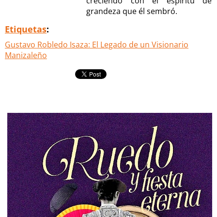
creciendo con el espíritu de
grandeza que él sembró.
Etiquetas
:
Gustavo Robledo Isaza: El Legado de un Visionario
Manizaleño