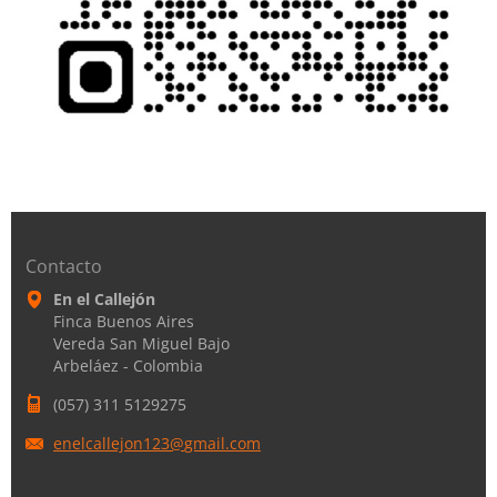
Contacto
En el Callejón
Finca Buenos Aires
Vereda San Miguel Bajo
Arbeláez - Colombia
(057) 311 5129275
enelcall
ejon123@
gmail.co
m