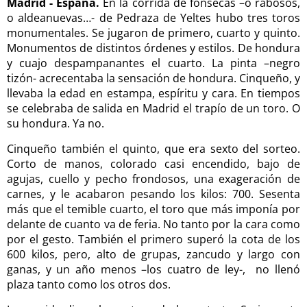
Madrid - España.
En la corrida de fonsecas –o rabosos,
o aldeanuevas…- de Pedraza de Yeltes hubo tres toros
monumentales. Se jugaron de primero, cuarto y quinto.
Monumentos de distintos órdenes y estilos. De hondura
y cuajo despampanantes el cuarto. La pinta –negro
tizón- acrecentaba la sensación de hondura. Cinqueño, y
llevaba la edad en estampa, espíritu y cara. En tiempos
se celebraba de salida en Madrid el trapío de un toro. O
su hondura. Ya no.
Cinqueño también el quinto, que era sexto del sorteo.
Corto de manos, colorado casi encendido, bajo de
agujas, cuello y pecho frondosos, una exageración de
carnes, y le acabaron pesando los kilos: 700. Sesenta
más que el temible cuarto, el toro que más imponía por
delante de cuanto va de feria. No tanto por la cara como
por el gesto. También el primero superó la cota de los
600 kilos, pero, alto de grupas, zancudo y largo con
ganas, y un año menos –los cuatro de ley-, no llenó
plaza tanto como los otros dos.