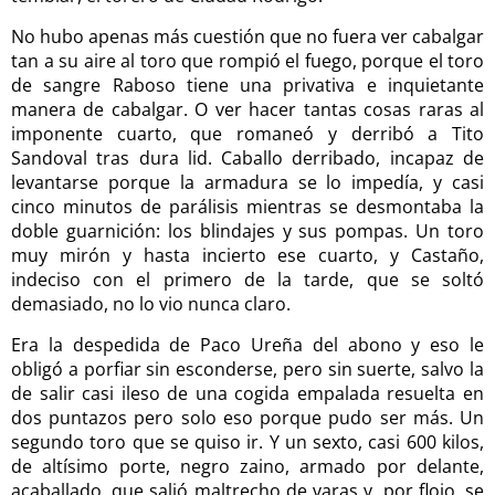
No hubo apenas más cuestión que no fuera ver cabalgar
tan a su aire al toro que rompió el fuego, porque el toro
de sangre Raboso tiene una privativa e inquietante
manera de cabalgar. O ver hacer tantas cosas raras al
imponente cuarto, que romaneó y derribó a Tito
Sandoval tras dura lid. Caballo derribado, incapaz de
levantarse porque la armadura se lo impedía, y casi
cinco minutos de parálisis mientras se desmontaba la
doble guarnición: los blindajes y sus pompas. Un toro
muy mirón y hasta incierto ese cuarto, y Castaño,
indeciso con el primero de la tarde, que se soltó
demasiado, no lo vio nunca claro.
Era la despedida de Paco Ureña del abono y eso le
obligó a porfiar sin esconderse, pero sin suerte, salvo la
de salir casi ileso de una cogida empalada resuelta en
dos puntazos pero solo eso porque pudo ser más. Un
segundo toro que se quiso ir. Y un sexto, casi 600 kilos,
de altísimo porte, negro zaino, armado por delante,
acaballado, que salió maltrecho de varas y, por flojo, se