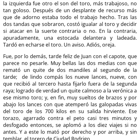
la izquierda fue otro el son del toro, más trabajoso, no
tan goloso. Después de un desplante de recurso más
que de adorno estaba todo el trabajo hecho. Tras las
dos tandas que sobraron, costó igualar al toro y decidir
si atacar en la suerte contraria o no. En la contraria,
apuradamente, una estocada delantera y ladeada.
Tardó en echarse el toro. Un aviso. Adiós, oreja.
Fue, por lo demás, tarde feliz de Juan con el capote, que
parece no pesarle. Muy bellas las dos medias con que
remató un quite de dos mandiles al segundo de la
tarde; de lindo compás los nueve lances, nueve, con
que recibió al tercero hasta fijarlo fuera de la segunda
raya; logrado de verdad un quite calmoso a la verónica a
ese mismo toro; y, en fin, muy sueltos de brazos y por
abajo los lances con que atemperó las galopadas vivas
del toro de los 700 kilos en su salida hirviente. Ese
torazo, agarrado contra el peto casi tres minutos y
desfogado entonces, se aplomó a los diez viajes si no
antes. Y a este lo mató por derecho y por arriba, y sin
temblar, el torero de Ciudad Rodrigo.