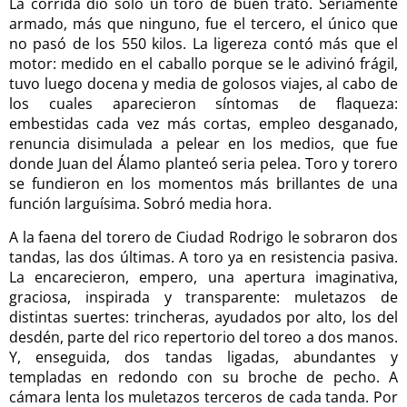
La corrida dio solo un toro de buen trato. Seriamente
armado, más que ninguno, fue el tercero, el único que
no pasó de los 550 kilos. La ligereza contó más que el
motor: medido en el caballo porque se le adivinó frágil,
tuvo luego docena y media de golosos viajes, al cabo de
los cuales aparecieron síntomas de flaqueza:
embestidas cada vez más cortas, empleo desganado,
renuncia disimulada a pelear en los medios, que fue
donde Juan del Álamo planteó seria pelea. Toro y torero
se fundieron en los momentos más brillantes de una
función larguísima. Sobró media hora.
A la faena del torero de Ciudad Rodrigo le sobraron dos
tandas, las dos últimas. A toro ya en resistencia pasiva.
La encarecieron, empero, una apertura imaginativa,
graciosa, inspirada y transparente: muletazos de
distintas suertes: trincheras, ayudados por alto, los del
desdén, parte del rico repertorio del toreo a dos manos.
Y, enseguida, dos tandas ligadas, abundantes y
templadas en redondo con su broche de pecho. A
cámara lenta los muletazos terceros de cada tanda. Por