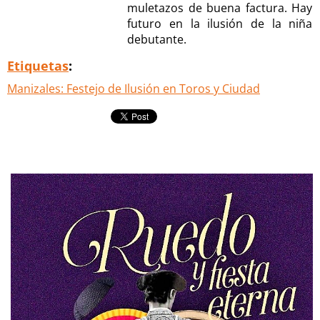
muletazos de buena factura. Hay
futuro en la ilusión de la niña
debutante.
Etiquetas
:
Manizales: Festejo de Ilusión en Toros y Ciudad