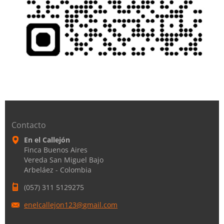
Contacto
En el Callejón
Finca Buenos Aires
Vereda San Miguel Bajo
Arbeláez - Colombia
(057) 311 5129275
enelcall
ejon123@
gmail.co
m