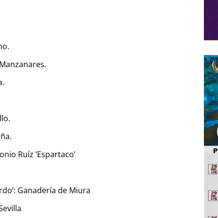
no.
 Manzanares.
a.
lo.
eña.
onio Ruíz ‘Espartaco’
erdo’: Ganadería de Miura
Sevilla