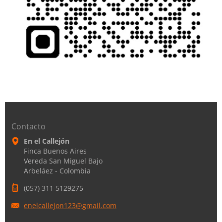
Contacto
En el Callejón
Finca Buenos Aires
Vereda San Miguel Bajo
Arbeláez - Colombia
(057) 311 5129275
enelcall
ejon123@
gmail.co
m