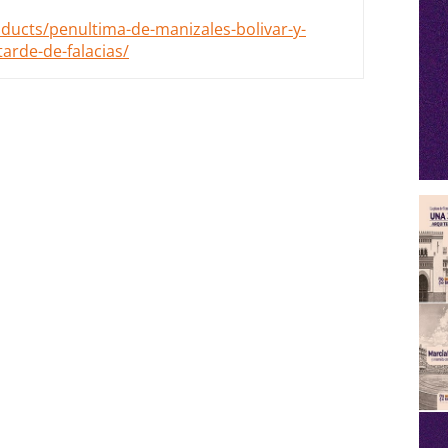
oducts/penultima-de-manizales-bolivar-y-
arde-de-falacias/