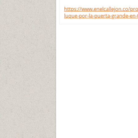
https://www.enelcallejon.co/pr
luque-por-la-puerta-grande-en-t