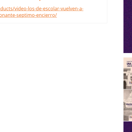
ducts/video-los-de-escolar-vuelven-a-
ionante-septimo-encierro/