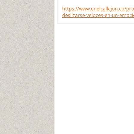
https://www.enelcallejon.co/pro
deslizarse-veloces-en-un-emoc