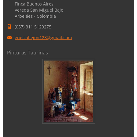
Finca Buenos Aires
Vereda San Miguel Bajo
Arbeláez - Colombia
(057) 311 5129275
enelcall
ejon123@
gmail.co
m
Pinturas Taurinas